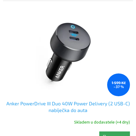
hvězdiček.
1 599 Kč
–37 %
Anker PowerDrive III Duo 40W Power Delivery (2 USB-C)
nabíječka do auta
Skladem u dodavatele (+4 dny)