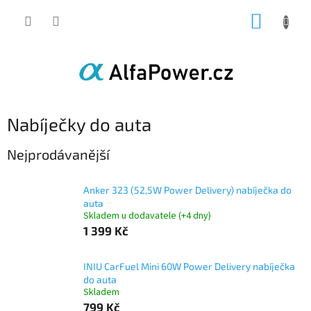
Přejít
NÁKUP
na
obsah
KOŠÍK
Nabíječky do auta
Nejprodávanější
Anker 323 (52,5W Power Delivery) nabíječka do
auta
Skladem u dodavatele (+4 dny)
1 399 Kč
INIU CarFuel Mini 60W Power Delivery nabíječka
do auta
Skladem
799 Kč