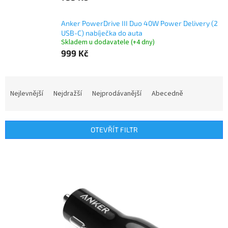
Anker PowerDrive III Duo 40W Power Delivery (2
USB-C) nabíječka do auta
Skladem u dodavatele (+4 dny)
999 Kč
Ř
a
Nejlevnější
Nejdražší
Nejprodávanější
Abecedně
z
e
n
OTEVŘÍT FILTR
í
p
V
r
ý
o
p
d
i
u
s
k
p
t
r
ů