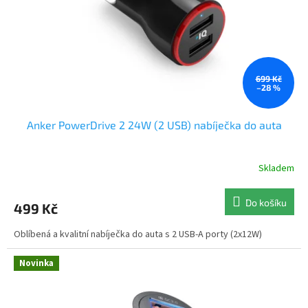
o
d
u
k
t
ů
699 Kč
–28 %
Anker PowerDrive 2 24W (2 USB) nabíječka do auta
Skladem
Průměrné
hodnocení
produktu
Do košíku
499 Kč
je
5,0
Oblíbená a kvalitní nabíječka do auta s 2 USB-A porty (2x12W)
z
5
hvězdiček.
Novinka