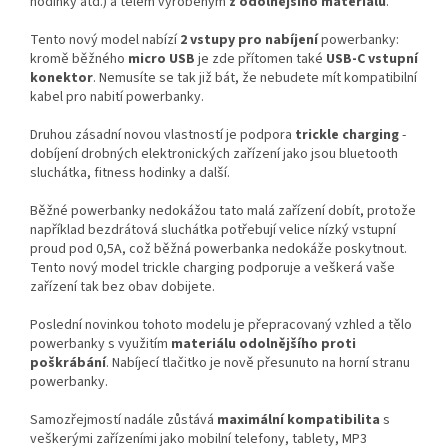
hodinky atd.) a tělem vyrobeným
z odolnějšího materiálu
.
Tento nový model nabízí
2 vstupy pro nabíjení
powerbanky:
kromě běžného
micro USB
je zde přítomen také
USB-C vstupní
konektor
. Nemusíte se tak již bát, že nebudete mít kompatibilní
kabel pro nabití powerbanky.
Druhou zásadní novou vlastností je podpora
trickle charging
-
dobíjení drobných elektronických zařízení jako jsou bluetooth
sluchátka, fitness hodinky a další.
Běžné powerbanky nedokážou tato malá zařízení dobít, protože
například bezdrátová sluchátka potřebují velice nízký vstupní
proud pod 0,5A, což běžná powerbanka nedokáže poskytnout.
Tento nový model trickle charging podporuje a veškerá vaše
zařízení tak bez obav dobijete.
Poslední novinkou tohoto modelu je přepracovaný vzhled a tělo
powerbanky s využitím
materiálu odolnějšího proti
poškrábání
. Nabíjecí tlačitko je nově přesunuto na horní stranu
powerbanky.
Samozřejmostí nadále zůstává
maximální kompatibilita
s
veškerými zařízeními jako mobilní telefony, tablety, MP3