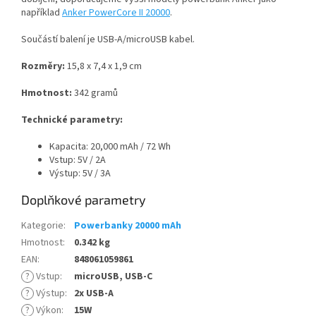
například
Anker PowerCore II 20000
.
Součástí balení je USB-A/microUSB kabel.
Rozměry:
15,8 x 7,4 x 1,9 cm
Hmotnost:
342 gramů
Technické parametry:
Kapacita: 20,000 mAh / 72 Wh
Vstup: 5V / 2A
Výstup: 5V / 3A
Doplňkové parametry
Kategorie
:
Powerbanky 20000 mAh
Hmotnost
:
0.342 kg
EAN
:
848061059861
?
Vstup
:
microUSB, USB-C
?
Výstup
:
2x USB-A
?
Výkon
:
15W