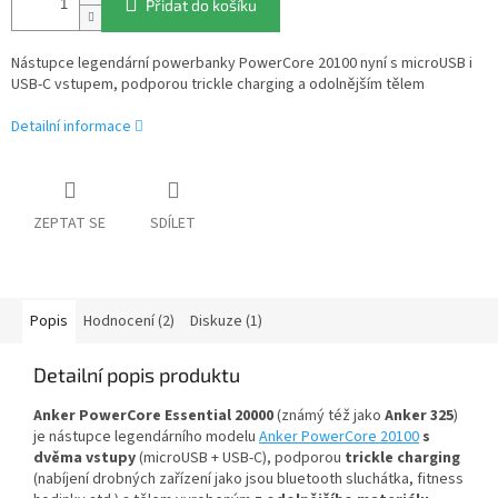
Přidat do košíku
Nástupce legendární powerbanky PowerCore 20100 nyní s microUSB i
USB-C vstupem, podporou trickle charging a odolnějším tělem
Detailní informace
ZEPTAT SE
SDÍLET
Popis
Hodnocení (2)
Diskuze (1)
Detailní popis produktu
Anker PowerCore Essential 20000
(známý též jako
Anker 325
)
je nástupce legendárního modelu
Anker PowerCore 20100
s
dvěma vstupy
(microUSB + USB-C), podporou
trickle charging
(nabíjení drobných zařízení jako jsou bluetooth sluchátka, fitness