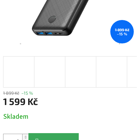
1 899 Kč
–15 %
1 899 Kč
–15 %
1 599 Kč
Měrná
Skladem
cena: