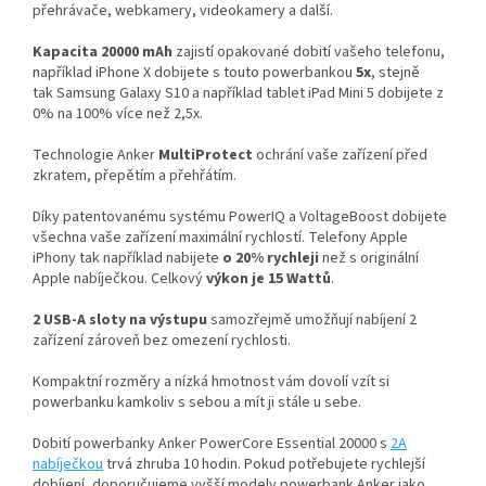
přehrávače, webkamery, videokamery a další.
Kapacita 20000 mAh
zajistí opakované dobití vašeho telefonu,
například iPhone X dobijete s touto powerbankou
5x
, stejně
tak
Samsung Galaxy S10 a například tablet iPad Mini 5 dobijete z
0% na 100% více než 2,5x.
Technologie Anker
MultiProtect
ochrání vaše zařízení před
zkratem, přepětím a přehřátím.
Díky patentovanému systému PowerIQ a VoltageBoost dobijete
všechna vaše zařízení maximální rychlostí. Telefony Apple
iPhony tak například nabijete
o 20% rychleji
než s originální
Apple nabíječkou. Celkový
výkon je 15 Wattů
.
2 USB-A sloty na výstupu
samozřejmě umožňují nabíjení 2
zařízení zároveň bez omezení rychlosti.
Kompaktní rozměry a nízká hmotnost vám dovolí vzít si
powerbanku kamkoliv s sebou a mít ji stále u sebe.
Dobití powerbanky Anker PowerCore Essential 20000 s
2A
nabíječkou
trvá zhruba 10 hodin. Pokud potřebujete rychlejší
dobíjení, doporučujeme vyšší modely powerbank Anker jako