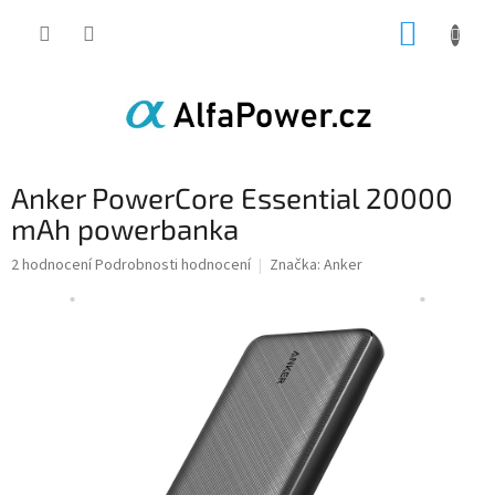
Přejít
NÁKUP
na
obsah
KOŠÍK
Anker PowerCore Essential 20000
mAh powerbanka
Průměrné
2 hodnocení
Podrobnosti hodnocení
Značka:
Anker
hodnocení
produktu
je
5,0
z
5
hvězdiček.