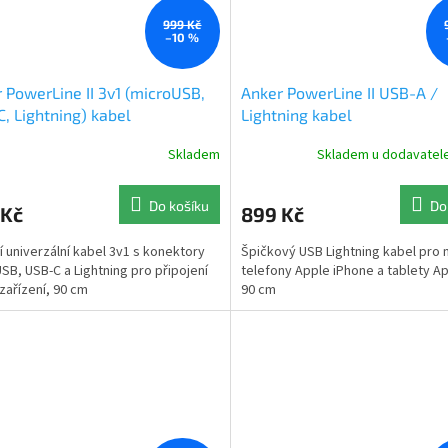
999 Kč
–10 %
 PowerLine II 3v1 (microUSB,
Anker PowerLine II USB-A /
, Lightning) kabel
Lightning kabel
Skladem
Skladem u dodavatele
Do košíku
Do
 Kč
899 Kč
ní univerzální kabel 3v1 s konektory
Špičkový USB Lightning kabel pro 
SB, USB-C a Lightning pro připojení
telefony Apple iPhone a tablety Ap
zařízení, 90 cm
90 cm