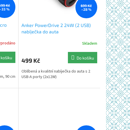
599 Kč
699 Kč
–33 %
–28 %
cro
Anker PowerDrive 2 24W (2 USB)
nabíječka do auta
yprodáno
Skladem
Průměrné
hodnocení
produktu
 košíku
Do košíku
499 Kč
je
5,0
ý
Oblíbená a kvalitní nabíječka do auta s 2
z
m, 90 cm
USB-A porty (2x12W)
5
hvězdiček.