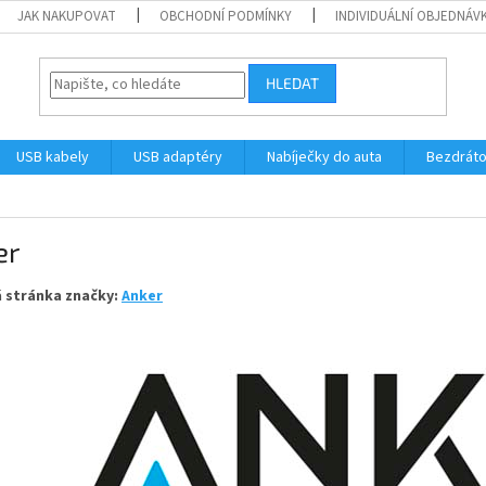
JAK NAKUPOVAT
OBCHODNÍ PODMÍNKY
INDIVIDUÁLNÍ OBJEDNÁV
HLEDAT
USB kabely
USB adaptéry
Nabíječky do auta
Bezdráto
er
 stránka značky:
Anker