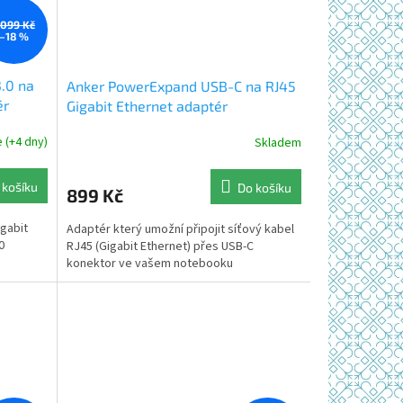
 099 Kč
–18 %
.0 na
Anker PowerExpand USB-C na RJ45
ér
Gigabit Ethernet adaptér
 (+4 dny)
Skladem
 košíku
Do košíku
899 Kč
igabit
Adaptér který umožní připojit síťový kabel
0
RJ45 (Gigabit Ethernet) přes USB-C
konektor ve vašem notebooku