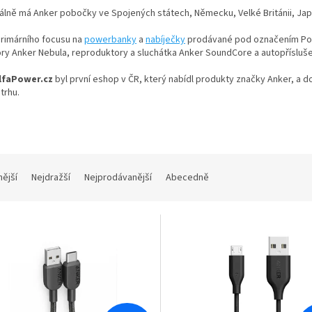
lně má Anker pobočky ve Spojených státech, Německu, Velké Británii, Jap
rimárního focusu na
powerbanky
a
nabíječky
prodávané pod označením Pow
ory Anker Nebula, reproduktory a sluchátka Anker SoundCore a autopřísluš
lfaPower.cz
byl první eshop v ČR, který nabídl produkty značky Anker, a d
trhu.
nější
Nejdražší
Nejprodávanější
Abecedně