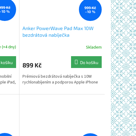
999 Kč
999 Kč
–10 %
–10 %
Anker PowerWave Pad Max 10W
bezdrátová nabíječka
 (+4 dny)
Skladem
Průměrné
hodnocení
produktu
 košíku
Do košíku
899 Kč
je
5,0
mobilní
Prémiová bezdrátová nabíječka s 10W
z
ple iPad,
rychlonabíjením a podporou Apple iPhone
5
hvězdiček.