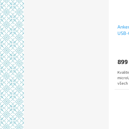
Anker
USB-C
899
Kvalit
microU
všech 