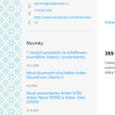
r
u
obchod
@
alfapower.cz
o
k
774 913 303
d
t
u
ů
http://www.facebook.com/AlfaPower.
Anker
cz
k
t
ů
Novinky
7 nových produktů na AlfaPower:
399
sluchátka, kabely i powerbanky
Odolný
20.1.2026
nylono
Nová bluetooth sluchátka Anker
délka 
SoundCore Liberty 5
8.5.2025
Nové powerbanky Anker 87W,
Anker Nano 10000 a Anker Zolo
20000
22.4.2025