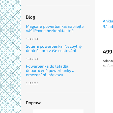
Blog
Anke
Magsafe powerbanka: nabíjejte
3.1 a
váš iPhone bezkonktaktně
15.4.2024
Solární powerbanka: Nezbytný
doplněk pro vaše cestování
499
15.4.2024
Adapté
na fem
Powerbanka do letadla:
doporučené powerbanky a
omezení při převozu
1.11.2020
Doprava