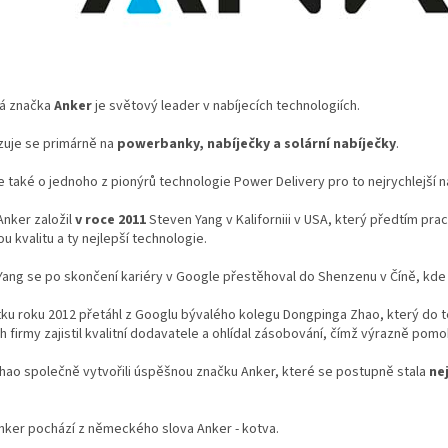
á značka
Anker
je světový leader v nabíjecích technologiích.
zuje se primárně na
powerbanky, nabíječky a solární nabíječky
.
 také o jednoho z pionýrů technologie Power Delivery pro to nejrychlejší na
nker založil
v roce 2011
Steven Yang v Kaliforniii v USA, který předtím pr
u kvalitu a ty nejlepší technologie.
ang se po skončení kariéry v Google přestěhoval do Shenzenu v Číně, kde 
ku roku 2012 přetáhl z Googlu bývalého kolegu Dongpinga Zhao, který do t
h firmy zajistil kvalitní dodavatele a ohlídal zásobování, čímž výrazně pomo
hao společně vytvořili úspěšnou značku Anker, které se postupně stala
ne
nker pochází z německého slova Anker - kotva.