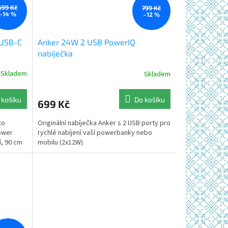
699 Kč
799 Kč
–14 %
–12 %
 USB-C
Anker 24W 2 USB PowerIQ
nabíječka
Skladem
Skladem
Průměrné
hodnocení
produktu
 košíku
Do košíku
699 Kč
je
5,0
to
Originální nabíječka Anker s 2 USB porty pro
z
Power
rychlé nabíjení vaší powerbanky nebo
5
í, 90 cm
mobilu (2x12W).
hvězdiček.