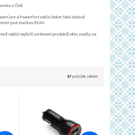
onsku a Číně.
erCore a PowerPort nabízí Anker také datové
enství pod značkou ROAV.
oteď nabízí nejširší sortiment produktů této značky na
87
položek celkem