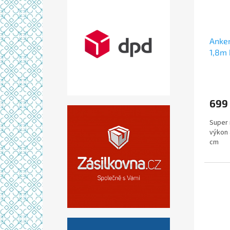
Anke
1,8m 
699
Super 
výkon 
cm