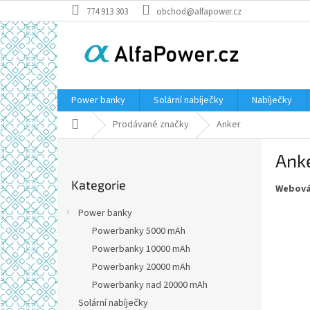
Přejít
774 913 303
obchod@alfapower.cz
na
obsah
Power banky
Solární nabíječky
Nabíječky
Domů
Prodávané značky
Anker
P
Ank
o
Přeskočit
s
Kategorie
kategorie
Webová
t
r
Power banky
a
Powerbanky 5000 mAh
n
Powerbanky 10000 mAh
n
í
Powerbanky 20000 mAh
p
Powerbanky nad 20000 mAh
a
Solární nabíječky