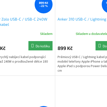
899 Kč
–22 %
r Zolo USB-C / USB-C 240W
Anker 310 USB-C / Lightning
kabel
Skladem
Skladem u dodavatele
Do košíku
Do
 Kč
899 Kč
rychlý nabíjecí kabel podporující
Prémiový USB-C / Lightning kabel 
až 240W o prodloužené délce 180
mobilní telefony Apple iPhone a ta
Apple iPad s podporou Power Deli
cm