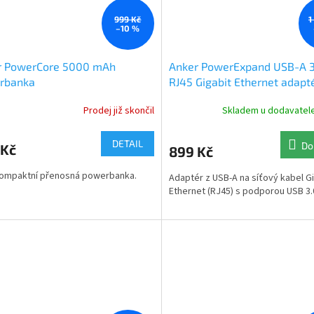
999 Kč
1
–10 %
r PowerCore 5000 mAh
Anker PowerExpand USB-A 3
rbanka
RJ45 Gigabit Ethernet adapt
Prodej již skončil
Skladem u dodavatele
rné
cení
ktu
DETAIL
Do
 Kč
899 Kč
kompaktní přenosná powerbanka.
Adaptér z USB-A na síťový kabel G
Ethernet (RJ45) s podporou USB 3.
ček.