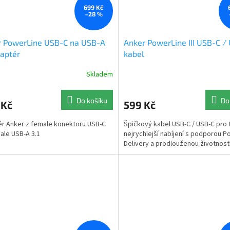
699 Kč
–28 %
r PowerLine USB-C na USB-A
Anker PowerLine III USB-C /
daptér
kabel
Skladem
Do košíku
Do
 Kč
599 Kč
r Anker z female konektoru USB-C
Špičkový kabel USB-C / USB-C pro 
ale USB-A 3.1
nejrychlejší nabíjení s podporou 
Delivery a prodlouženou životnost