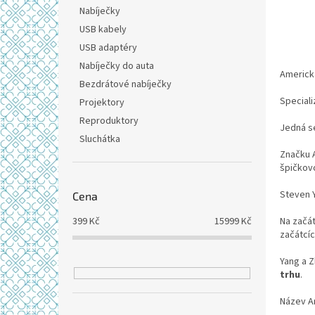
n
Nabíječky
e
USB kabely
l
USB adaptéry
Nabíječky do auta
Americk
Bezdrátové nabíječky
Speciali
Projektory
Reproduktory
Jedná se
Sluchátka
Značku A
špičkovo
Steven Y
Cena
Na začát
399
Kč
15999
Kč
začátcíc
Yang a Z
trhu
.
Název A