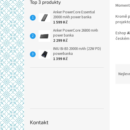
Top 3 produkty
Momentá
Anker PowerCore Essential
Kromě p
20000 mAh power banka
projekt
1 599 Kč
Anker PowerCore 26800 mAh
Eshop
A
power banka
českém 
2 299 Kč
INIU BI-B5 20000 mAh (22W PD)
powerbanka
1 399 Kč
Ř
a
Nejlev
z
e
V
n
ý
í
p
p
i
r
s
o
Kontakt
p
d