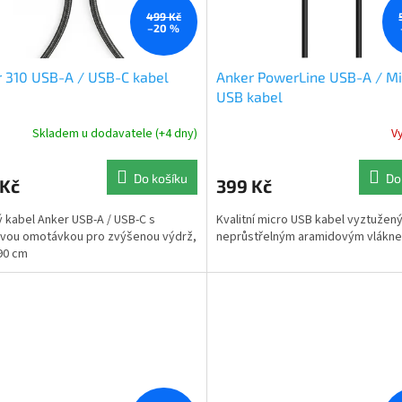
499 Kč
–20 %
 310 USB-A / USB-C kabel
Anker PowerLine USB-A / Mi
USB kabel
Skladem u dodavatele (+4 dny)
V
Do košíku
Do
 Kč
399 Kč
 kabel Anker USB-A / USB-C s
Kvalitní micro USB kabel vyztužen
vou omotávkou pro zvýšenou výdrž,
neprůstřelným aramidovým vlákne
90 cm