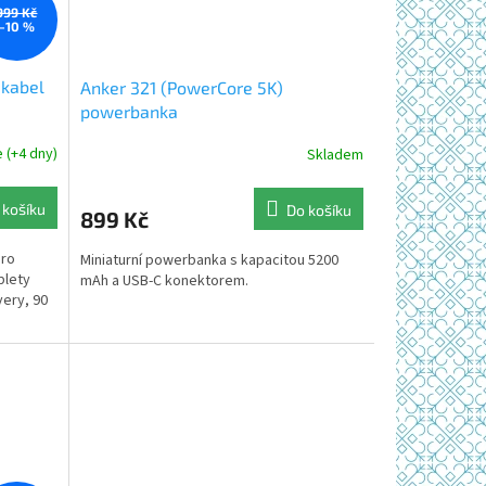
999 Kč
–10 %
 kabel
Anker 321 (PowerCore 5K)
powerbanka
 (+4 dny)
Skladem
Průměrné
hodnocení
produktu
 košíku
Do košíku
899 Kč
je
5,0
pro
Miniaturní powerbanka s kapacitou 5200
z
blety
mAh a USB-C konektorem.
5
very, 90
hvězdiček.