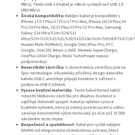
MB/s). Tento USB 3.0 kabel je 10krát rychlejší než USB 2.0
(480 MB/s).
Široká kompatibilita:
Nabíjecí kabel je kompatibilní s
iPhone 17/17 Plus/17 Pro/17 Pro Max, iPhone 16/16 Plus/16
Pro/16 Pro Max, 15/15 Plus/15 Pro/15 Pro Max, Samsung
Galaxy S24 Ultra/S24+/S24/S23
Ultra/S23+/S23/S22/S21/S20/S10/S10e/S10+/S9/S8/A73/A72/A7
Huawei Mate 50/Mate3, Google One/2Plus Pro, HTC
Google, One/201 Nexus a další. (Huawei SuperCharge,
OnePlus DASH Charge, Moto TurboPower nejsou
podporovány).
Reverzibilní zástrčka:
S oboustrannou zástrčkou jste na
špici technologie. Uživatelsky přívětivý design datového
kabelu USB-C umožňuje připojit konektor k zařízení s
podporou USB-C kdekoli.
Vysoce kvalitní materiály:
Tento kabel Raviad nabízí
robustní hliníkovou zástrčku pro dlouhou životnost a
zajišťuje dokonalé spojení. Kabel je opleten vysoce
kvalitním nylonem, který je odolný proti kroucení a oděru -
zaručuje konzistentní výkon testovaný po více než 25 000
násobném testu ohybu.
Bezpečnost a spolehlivost
: Kabel pro rychlé nabíjení
RAVIAD má integrovanou vícenásobnou ochranu, která