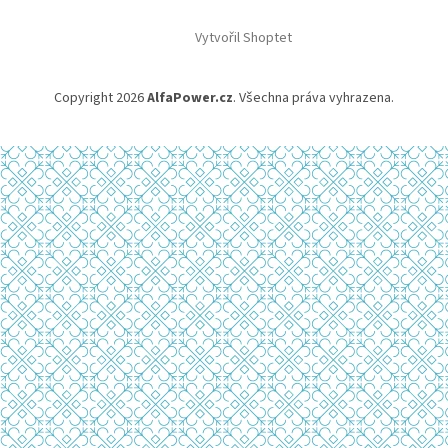
á
Vytvořil Shoptet
p
a
t
Copyright 2026
AlfaPower.cz
. Všechna práva vyhrazena.
í