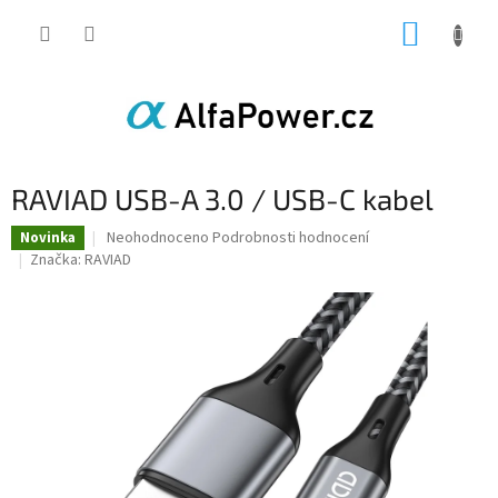
Přejít
NÁKUP
na
obsah
KOŠÍK
RAVIAD USB-A 3.0 / USB-C kabel
Průměrné
Neohodnoceno
Podrobnosti hodnocení
Novinka
hodnocení
Značka:
RAVIAD
produktu
je
0,0
z
5
hvězdiček.