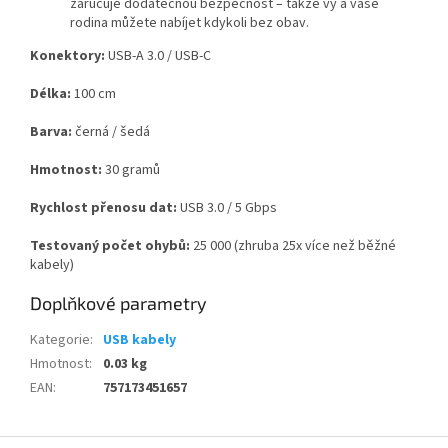
zaručuje dodatečnou bezpečnost – takže vy a vaše
rodina můžete nabíjet kdykoli bez obav.
Konektory:
USB-A 3.0 / USB-C
Délka:
100 cm
Barva:
černá / šedá
Hmotnost:
30 gramů
Rychlost přenosu dat:
USB 3.0 / 5 Gbps
Testovaný počet ohybů:
25 000 (zhruba 25x více než běžné
kabely)
Doplňkové parametry
Kategorie
:
USB kabely
Hmotnost
:
0.03 kg
EAN
:
757173451657
Z