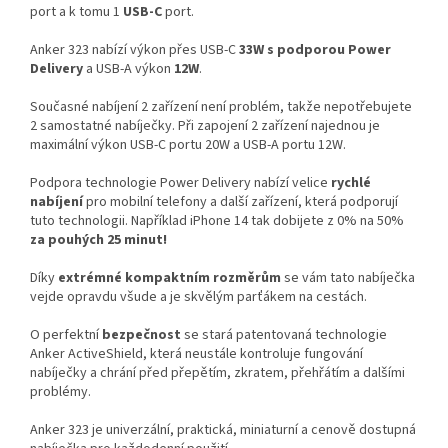
port a k tomu 1
USB-C
port.
Anker 323 nabízí výkon přes USB-C
33W s podporou Power
Delivery
a USB-A výkon
12W
.
Současné nabíjení 2 zařízení není problém, takže nepotřebujete
2 samostatné nabíječky. Při zapojení 2 zařízení najednou je
maximální výkon USB-C portu 20W a USB-A portu 12W.
Podpora technologie Power Delivery nabízí velice
rychlé
nabíjení
pro mobilní telefony a další zařízení, která podporují
tuto technologii. Například iPhone 14 tak dobijete z 0% na 50%
za pouhých 25 minut!
Díky
extrémné kompaktním rozměrům
se vám tato nabíječka
vejde opravdu všude a je skvělým parťákem na cestách.
O perfektní
bezpečnost
se stará patentovaná technologie
Anker
ActiveShield, která neustále kontroluje fungování
nabíječky a chrání před přepětím, zkratem, přehřátím a dalšími
problémy.
Anker 323 je univerzální, praktická, miniaturní a cenově dostupná