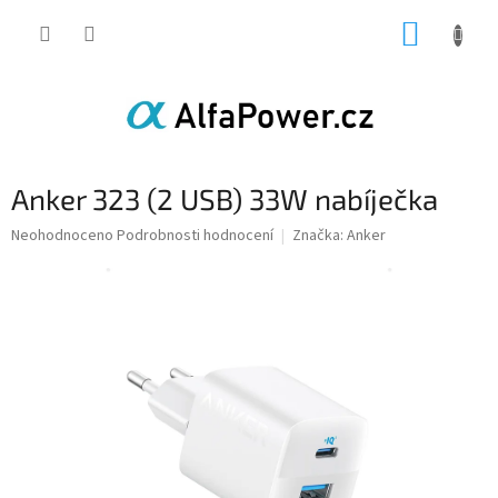
Přejít
NÁKUP
na
obsah
KOŠÍK
Anker 323 (2 USB) 33W nabíječka
Průměrné
Neohodnoceno
Podrobnosti hodnocení
Značka:
Anker
hodnocení
produktu
je
0,0
z
5
hvězdiček.