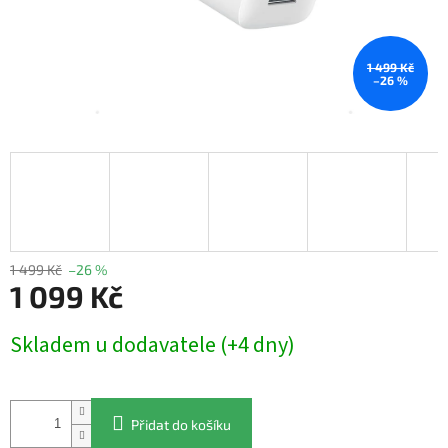
1 499 Kč
–26 %
1 499 Kč
–26 %
1 099 Kč
Měrná
Skladem u dodavatele (+4 dny)
cena:
Přidat do košíku