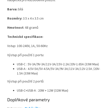
nabíječka pro každodenní použití.
Barva:
bílá
Rozměry:
3.5 x 4 x 3.5 cm
Hmotnost
: 68 gramů
Technické specifikace:
Vstup: 100-240V, 1A, 50-60Hz
Výstup pří použití 1 portu:
USB-C : 5V-3A/9V-3A/11V-3A/15V-2.2A/20V-1.65A (33W Max)
USB-A : 4.5V-5A/5V-4.5A/5V-3A/9V-3A/11V-3A/12V-2.5A /20V-
1.5A (33W Max)
Výstup při použití 2 portů:
USB-C+USB-A : 20W + 12W (32W Max)
Doplňkové parametry