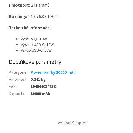
Hmotnost:
241 gramů
Rozměry:
14.9 x 6.8 x 1.9 cm
Technické informace:
Výstup Qi: 10W
Výstup USB-C: 18W
Vstup USB-C: 18W
Doplňkové parametry
Kategorie
:
Powerbanky 10000 mAh
Hmotnost
:
0.241 kg
EAN
:
194644034238
Kapacita
:
10000 mAh
Z
á
Vytvořil Shoptet
p
a