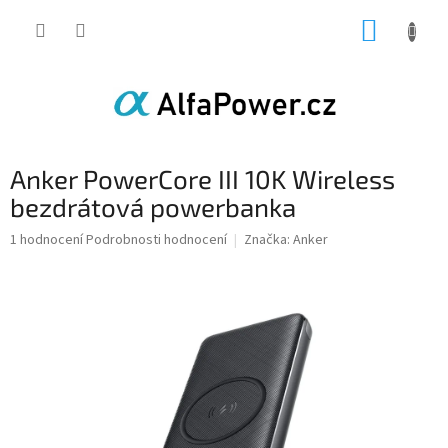
Přejít
NÁKUP
na
obsah
KOŠÍK
Anker PowerCore III 10K Wireless
bezdrátová powerbanka
Průměrné
1 hodnocení
Podrobnosti hodnocení
Značka:
Anker
hodnocení
produktu
je
5,0
z
5
hvězdiček.