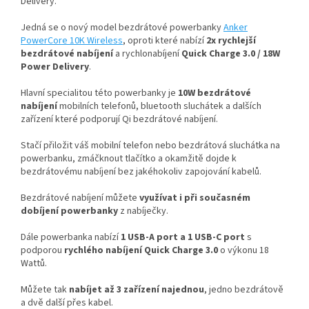
Delivery.
Jedná se o nový model bezdrátové powerbanky
Anker
PowerCore 10K Wireless
, oproti které nabízí
2x rychlejší
bezdrátové nabíjení
a rychlonabíjení
Quick Charge 3.0 / 18W
Power Delivery
.
Hlavní specialitou této powerbanky je
10W bezdrátové
nabíjení
mobilních telefonů, bluetooth sluchátek a dalších
zařízení které podporují Qi bezdrátové nabíjení.
Stačí přiložit váš mobilní telefon nebo bezdrátová sluchátka na
powerbanku, zmáčknout tlačítko a okamžitě dojde k
bezdrátovému nabíjení bez jakéhokoliv zapojování kabelů.
Bezdrátové nabíjení můžete
využívat i při současném
dobíjení powerbanky
z nabíječky.
Dále powerbanka nabízí
1 USB-A port a 1 USB-C port
s
podporou
rychlého nabíjení Quick Charge 3.0
o výkonu 18
Wattů.
Můžete tak
nabíjet až 3 zařízení najednou
, jedno bezdrátově
a dvě další přes kabel.