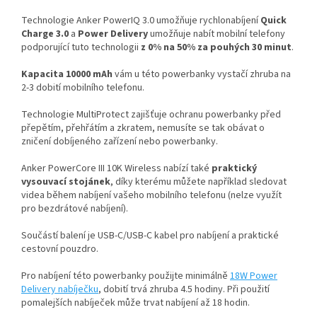
Technologie Anker PowerIQ 3.0 umožňuje rychlonabíjení
Quick
Charge 3.0
a
Power Delivery
umožňuje nabít mobilní telefony
podporující tuto technologii
z 0% na 50% za pouhých 30 minut
.
Kapacita 10000 mAh
vám u této powerbanky vystačí zhruba na
2-3 dobití mobilního telefonu.
Technologie MultiProtect zajišťuje ochranu powerbanky před
přepětím, přehřátím a zkratem, nemusíte se tak obávat o
zničení dobíjeného zařízení nebo powerbanky.
Anker PowerCore III 10K Wireless nabízí také
praktický
vysouvací stojánek
, díky kterému můžete například sledovat
videa během nabíjení vašeho mobilního telefonu (nelze využít
pro bezdrátové nabíjení).
Součástí balení je USB-C/USB-C kabel pro nabíjení a praktické
cestovní pouzdro.
Pro nabíjení této powerbanky použijte minimálně
18W Power
Delivery nabíječku
, dobití trvá zhruba 4.5 hodiny. Při použití
pomalejších nabíječek může trvat nabíjení až 18 hodin.