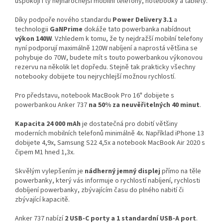
uspokojí i ty nejnáročnější mobilní telefony, notebooky a tablety.
Díky podpoře nového standardu
Power Delivery 3.1
a
technologii
GaNPrime
dokáže tato powerbanka nabídnout
výkon 140W
. Vzhledem k tomu, že ty nejdražší mobilní telefony
nyní podporují maximálně 120W nabíjení a naprostá většina se
pohybuje do 70W, budete mít s touto powerbankou výkonovou
rezervu na několik let dopředu. Stejně tak prakticky všechny
notebooky dobijete tou nejrychlejší možnou rychlostí.
Pro představu, notebook MacBook Pro 16" dobijete s
powerbankou Anker 737
na 50% za neuvěřitelných 40 minut
.
Kapacita 24 000 mAh
je dostatečná pro dobití většiny
moderních mobilních telefonů minimálně 4x. Například iPhone 13
dobijete 4,9x, Samsung S22 4,5x a notebook MacBook Air 2020 s
čipem M1 hned 1,3x.
Skvělým vylepšením je
nádherný jemný displej
přímo na těle
powerbanky, který vás informuje o rychlostí nabíjení, rychlosti
dobíjení powerbanky, zbývajícím času do plného nabití či
zbývající kapacitě.
Anker 737 nabízí
2 USB-C porty a 1 standardní USB-A port
.