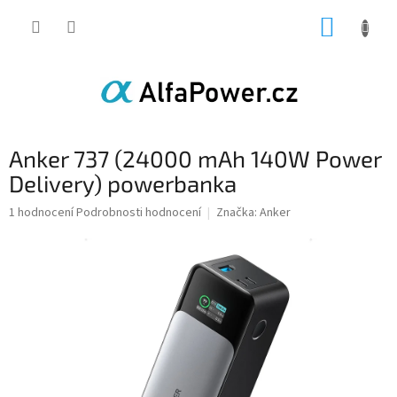
Přejít
NÁKUP
na
obsah
KOŠÍK
Anker 737 (24000 mAh 140W Power
Delivery) powerbanka
Průměrné
1 hodnocení
Podrobnosti hodnocení
Značka:
Anker
hodnocení
produktu
je
5,0
z
5
hvězdiček.