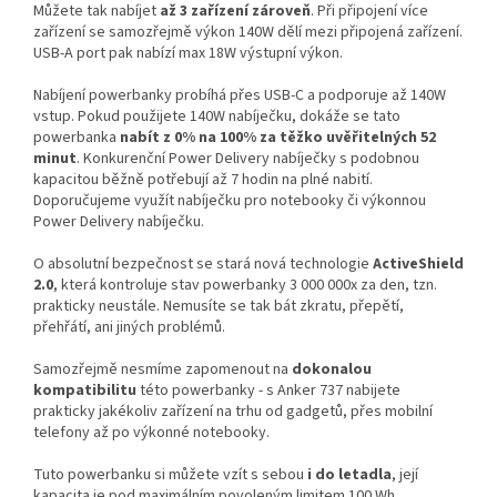
Můžete tak nabíjet
až 3 zařízení zároveň
. Při připojení více
zařízení se samozřejmě výkon 140W dělí mezi připojená zařízení.
USB-A port pak nabízí max 18W výstupní výkon.
Nabíjení powerbanky probíhá přes USB-C a podporuje až 140W
vstup. Pokud použijete 140W nabíječku, dokáže se tato
powerbanka
nabít z 0% na 100% za těžko uvěřitelných 52
minut
. Konkurenční Power Delivery nabíječky s podobnou
kapacitou běžně potřebují až 7 hodin na plné nabití.
Doporučujeme využít nabíječku pro notebooky či výkonnou
Power Delivery nabíječku.
O absolutní bezpečnost se stará nová technologie
ActiveShield
2.0
, která kontroluje stav powerbanky 3 000 000x za den, tzn.
prakticky neustále. Nemusíte se tak bát zkratu, přepětí,
přehřátí, ani jiných problémů.
Samozřejmě nesmíme zapomenout na
dokonalou
kompatibilitu
této powerbanky - s Anker 737 nabijete
prakticky jakékoliv zařízení na trhu od gadgetů, přes mobilní
telefony až po výkonné notebooky.
Tuto powerbanku si můžete vzít s sebou
i do letadla
, její
kapacita je pod maximálním povoleným limitem 100 Wh.