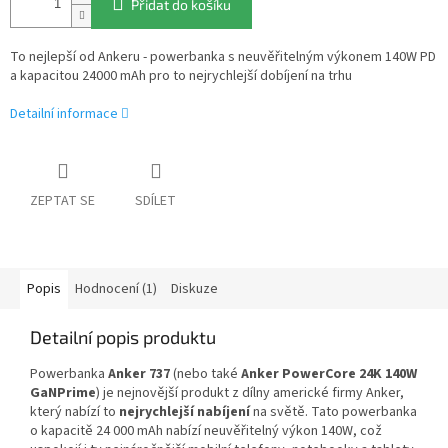
Přidat do košíku
To nejlepší od Ankeru - powerbanka s neuvěřitelným výkonem 140W PD
a kapacitou 24000 mAh pro to nejrychlejší dobíjení na trhu
Detailní informace
ZEPTAT SE
SDÍLET
Popis
Hodnocení (1)
Diskuze
Detailní popis produktu
Powerbanka
Anker 737
(nebo také
Anker PowerCore 24K 140W
GaNPrime
) je nejnovější produkt z dílny americké firmy Anker,
který nabízí to
nejrychlejší nabíjení
na světě. Tato powerbanka
o kapacitě 24 000 mAh nabízí neuvěřitelný výkon 140W, což