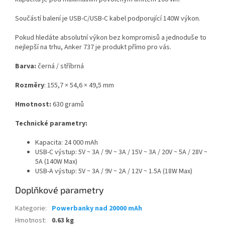
Součástí balení je USB-C/USB-C kabel podporující 140W výkon.
Pokud hledáte absolutní výkon bez kompromisů a jednoduše to
nejlepší na trhu, Anker 737 je produkt přímo pro vás.
Barva:
černá / stříbrná
Rozměry
:
155,7 × 54,6 × 49,5 mm
Hmotnost:
630 gramů
Technické parametry:
Kapacita: 24 000 mAh
USB-C výstup:
5V ~ 3A / 9V ~ 3A / 15V ~ 3A / 20V ~ 5A / 28V ~
5A (140W Max)
USB-A výstup: 5V ~ 3A / 9V ~ 2A / 12V ~ 1.5A (18W Max)
Doplňkové parametry
Kategorie
:
Powerbanky nad 20000 mAh
Hmotnost
:
0.63 kg