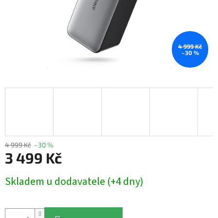
4 999 Kč
–30 %
4 999 Kč
–30 %
3 499 Kč
Měrná
Skladem u dodavatele (+4 dny)
cena: